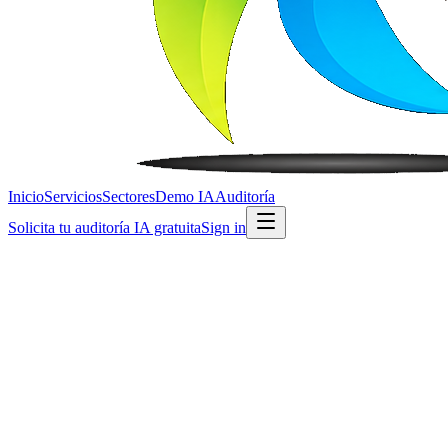
Inicio
Servicios
Sectores
Demo IA
Auditoría
Solicita tu auditoría IA gratuita
Sign in
24/7